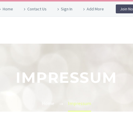
Home
Contact Us
Sign In
Add More
Join N
IMPRESSUM
Home
Impressum