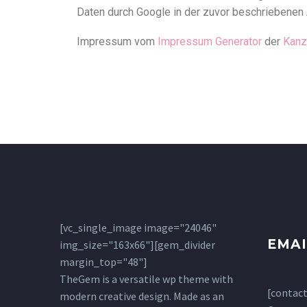
Daten durch Google in der zuvor beschriebenen
Impressum vom
Impressum Generator
der
Kanz
[vc_single_image image="24046"
EMAI
img_size="163x66"][gem_divider
margin_top="48"]
TheGem is a versatile wp theme with
[contact
modern creative design. Made as an