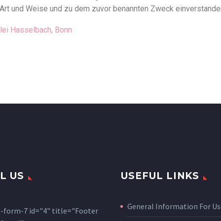
 Art und Weise und zu dem zuvor benannten Zweck einverstande
lei Hasselbach, Bonn
L US
USEFUL LINKS
General Information For Us
-form-7 id="4" title="Footer