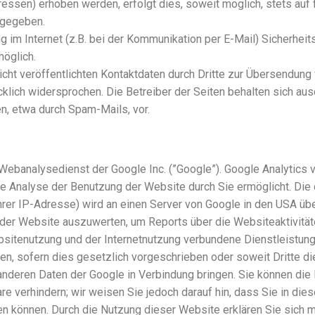
ssen) erhoben werden, erfolgt dies, soweit möglich, stets auf 
rgegeben.
g im Internet (z.B. bei der Kommunikation per E-Mail) Sicherhei
möglich.
t veröffentlichten Kontaktdaten durch Dritte zur Übersendung 
klich widersprochen. Die Betreiber der Seiten behalten sich ausdr
, etwa durch Spam-Mails, vor.
Webanalysedienst der Google Inc. (”Google”). Google Analytics v
e Analyse der Benutzung der Website durch Sie ermöglicht. Die
hrer IP-Adresse) wird an einen Server von Google in den USA üb
der Website auszuwerten, um Reports über die Websiteaktivität
itenutzung und der Internetnutzung verbundene Dienstleistung
en, sofern dies gesetzlich vorgeschrieben oder soweit Dritte di
anderen Daten der Google in Verbindung bringen. Sie können die I
e verhindern; wir weisen Sie jedoch darauf hin, dass Sie in die
en können. Durch die Nutzung dieser Website erklären Sie sich m