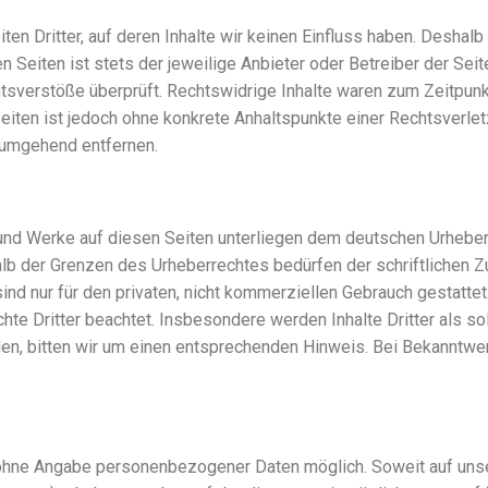
en Dritter, auf deren Inhalte wir keinen Einfluss haben. Deshalb
n Seiten ist stets der jeweilige Anbieter oder Betreiber der Seit
sverstöße überprüft. Rechtswidrige Inhalte waren zum Zeitpunkt
 Seiten ist jedoch ohne konkrete Anhaltspunkte einer Rechtsverl
 umgehend entfernen.
e und Werke auf diesen Seiten unterliegen dem deutschen Urheberr
alb der Grenzen des Urheberrechtes bedürfen der schriftlichen 
nd nur für den privaten, nicht kommerziellen Gebrauch gestattet.
chte Dritter beachtet. Insbesondere werden Inhalte Dritter als s
n, bitten wir um einen entsprechenden Hinweis. Bei Bekanntwe
l ohne Angabe personenbezogener Daten möglich. Soweit auf un